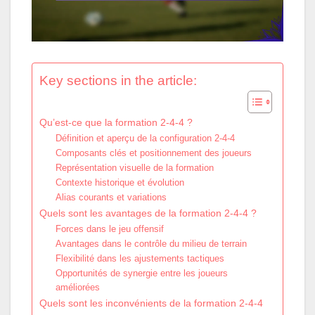
Key sections in the article:
Qu’est-ce que la formation 2-4-4 ?
Définition et aperçu de la configuration 2-4-4
Composants clés et positionnement des joueurs
Représentation visuelle de la formation
Contexte historique et évolution
Alias courants et variations
Quels sont les avantages de la formation 2-4-4 ?
Forces dans le jeu offensif
Avantages dans le contrôle du milieu de terrain
Flexibilité dans les ajustements tactiques
Opportunités de synergie entre les joueurs
améliorées
Quels sont les inconvénients de la formation 2-4-4