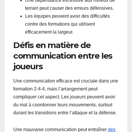
Une dépendance excessive aux milieux de
terrain peut causer des erreurs défensives.
Les équipes peuvent avoir des difficultés
contre des formations qui utilisent
efficacement la largeur.
Défis en matière de
communication entre les
joueurs
Une communication efficace est cruciale dans une
formation 2-4-4, mais l’arrangement peut
compliquer cet aspect. Les joueurs peuvent avoir
du mal à coordonner leurs mouvements, surtout
durant les transitions entre l’attaque et la défense.
Une mauvaise communication peut entraîner
des