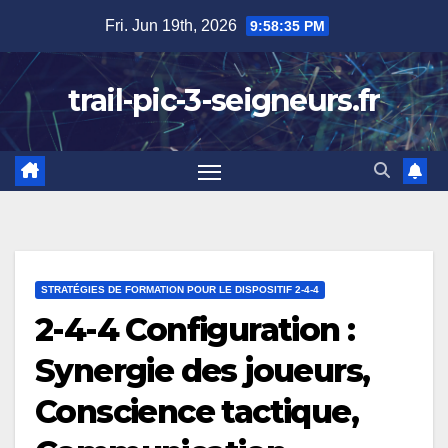
Skip
Fri. Jun 19th, 2026
9:58:36 PM
to
content
trail-pic-3-seigneurs.fr
STRATÉGIES DE FORMATION POUR LE DISPOSITIF 2-4-4
2-4-4 Configuration :
Synergie des joueurs,
Conscience tactique,