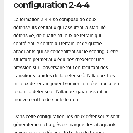
configuration 2-4-4
La formation 2-4-4 se compose de deux
défenseurs centraux qui assurent la stabilité
défensive, de quatre milieux de terrain qui
contrôlent le centre du terrain, et de quatre
attaquants qui se concentrent sur le scoring. Cette
structure permet aux équipes d’exercer une
pression sur l’adversaire tout en facilitant des
transitions rapides de la défense à l’attaque. Les
milieux de terrain jouent souvent un rôle crucial en
reliant la défense et l’attaque, garantissant un
mouvement fluide sur le terrain.
Dans cette configuration, les deux défenseurs sont
généralement chargés de marquer les attaquants
adverses et de dégager le ballon de la zone