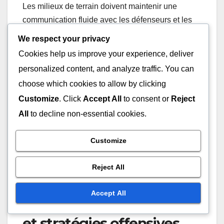
Les milieux de terrain doivent maintenir une
communication fluide avec les défenseurs et les
attaquants, garantissant qu’ils peuvent passer
We respect your privacy
rapidement d’une phase de jeu à l’autre. Leur
Cookies help us improve your experience, deliver
capacité à lire le jeu et à se soutenir mutuellement
personalized content, and analyze traffic. You can
est vitale pour maintenir la possession et contrôler
choose which cookies to allow by clicking
le tempo.
Customize
. Click
Accept All
to consent or
Reject
All
to decline non-essential cookies.
Distribuer le ballon efficacement aux
attaquants.
Customize
Fournir une couverture défensive si
nécessaire.
Reject All
S’engager dans un pressing pour récupérer
rapidement la possession.
Accept All
Positions des attaquants
et stratégies offensives