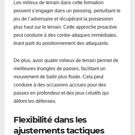
Les milieux de terrain dans cette formation
peuvent s’engager dans un pressing, perturbant le
jeu de l’adversaire et récupérant la possession
plus haut sur le terrain. Cette approche proactive
peut conduire à des contre-attaques immédiates,
tirant parti du positionnement des attaquants.
De plus, avoir quatre milieux de terrain permet de
meilleures triangles de passes, facilitant un
mouvement de balle plus fluide. Cela peut
conduire à des occasions accrues pour des
passes en profondeur et des jeux créatifs qui
défont les défenses.
Flexibilité dans les
ajustements tactiques