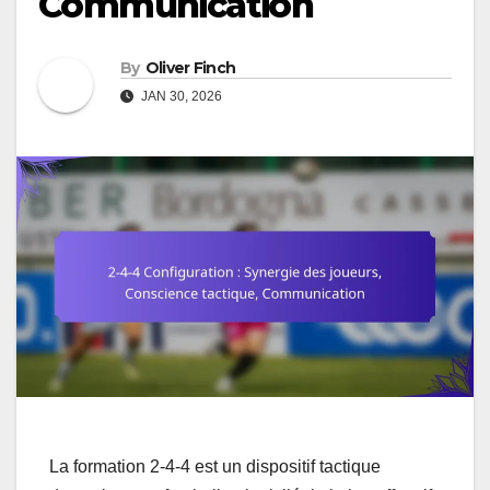
Communication
By
Oliver Finch
JAN 30, 2026
La formation 2-4-4 est un dispositif tactique