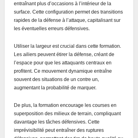
entraînant plus d’occasions à l’intérieur de la
surface. Cette configuration permet des transitions
rapides de la défense à l’attaque, capitalisant sur
les éventuelles erreurs défensives.
Utiliser la largeur est crucial dans cette formation.
Les ailiers peuvent étirer la défense, créant de
l’espace pour que les attaquants centraux en
profitent. Ce mouvement dynamique entraîne
souvent des situations de un contre un,
augmentant la probabilité de marquer.
De plus, la formation encourage les courses en
superposition des milieux de terrain, compliquant
davantage les tâches défensives. Cette
imprévisibilité peut entraîner des ruptures