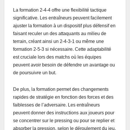
La formation 2-4-4 offre une flexibilité tactique
significative. Les entraîneurs peuvent facilement
ajuster la formation à un dispositif plus défensif en
faisant reculer un des attaquants au milieu de
terrain, créant ainsi un 2-4-3-1 ou même une
formation 2-5-3 si nécessaire. Cette adaptabilité
est cruciale lors des matchs où les équipes
peuvent avoir besoin de défendre un avantage ou
de poursuivre un but.
De plus, la formation permet des changements
rapides de stratégie en fonction des forces et des
faiblesses de l’adversaire. Les entraîneurs
peuvent donner des instructions aux joueurs pour
se concentrer sur le pressing ou pour se replier et
absorber la pression, selon le déroulement du jeu.