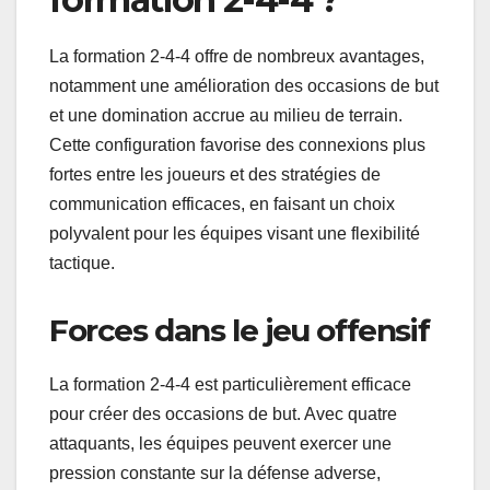
La formation 2-4-4 offre de nombreux avantages,
notamment une amélioration des occasions de but
et une domination accrue au milieu de terrain.
Cette configuration favorise des connexions plus
fortes entre les joueurs et des stratégies de
communication efficaces, en faisant un choix
polyvalent pour les équipes visant une flexibilité
tactique.
Forces dans le jeu offensif
La formation 2-4-4 est particulièrement efficace
pour créer des occasions de but. Avec quatre
attaquants, les équipes peuvent exercer une
pression constante sur la défense adverse,