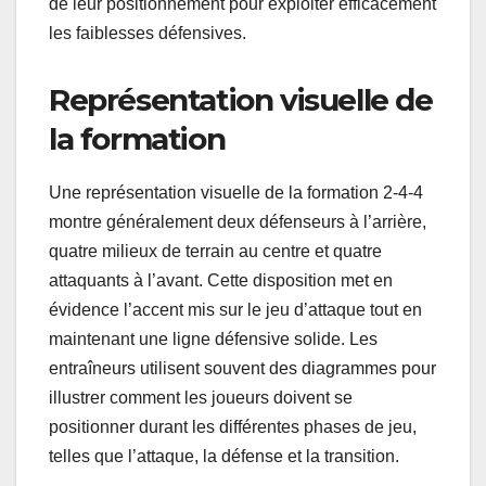
de leur positionnement pour exploiter efficacement
les faiblesses défensives.
Représentation visuelle de
la formation
Une représentation visuelle de la formation 2-4-4
montre généralement deux défenseurs à l’arrière,
quatre milieux de terrain au centre et quatre
attaquants à l’avant. Cette disposition met en
évidence l’accent mis sur le jeu d’attaque tout en
maintenant une ligne défensive solide. Les
entraîneurs utilisent souvent des diagrammes pour
illustrer comment les joueurs doivent se
positionner durant les différentes phases de jeu,
telles que l’attaque, la défense et la transition.