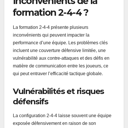
inconvénients de la
formation 2-4-4 ?
La formation 2-4-4 présente plusieurs
inconvénients qui peuvent impacter la
performance d’une équipe. Les problèmes clés
incluent une couverture défensive limitée, une
vulnérabilité aux contre-attaques et des défis en
matière de communication entre les joueurs, ce
qui peut entraver l’efficacité tactique globale.
Vulnérabilités et risques
défensifs
La configuration 2-4-4 laisse souvent une équipe
exposée défensivement en raison de son