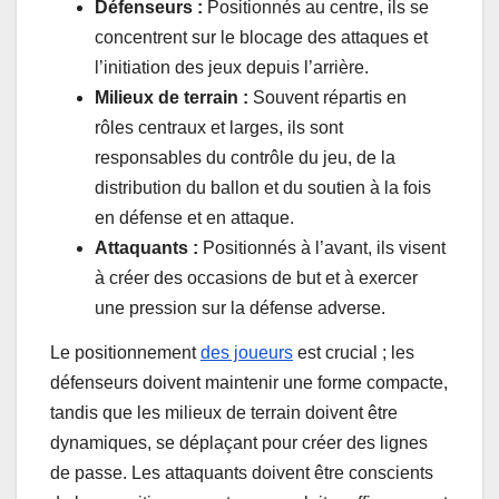
Défenseurs :
Positionnés au centre, ils se
concentrent sur le blocage des attaques et
l’initiation des jeux depuis l’arrière.
Milieux de terrain :
Souvent répartis en
rôles centraux et larges, ils sont
responsables du contrôle du jeu, de la
distribution du ballon et du soutien à la fois
en défense et en attaque.
Attaquants :
Positionnés à l’avant, ils visent
à créer des occasions de but et à exercer
une pression sur la défense adverse.
Le positionnement
des joueurs
est crucial ; les
défenseurs doivent maintenir une forme compacte,
tandis que les milieux de terrain doivent être
dynamiques, se déplaçant pour créer des lignes
de passe. Les attaquants doivent être conscients