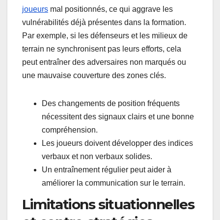
joueurs
mal positionnés, ce qui aggrave les
vulnérabilités déjà présentes dans la formation.
Par exemple, si les défenseurs et les milieux de
terrain ne synchronisent pas leurs efforts, cela
peut entraîner des adversaires non marqués ou
une mauvaise couverture des zones clés.
Des changements de position fréquents
nécessitent des signaux clairs et une bonne
compréhension.
Les joueurs doivent développer des indices
verbaux et non verbaux solides.
Un entraînement régulier peut aider à
améliorer la communication sur le terrain.
Limitations situationnelles