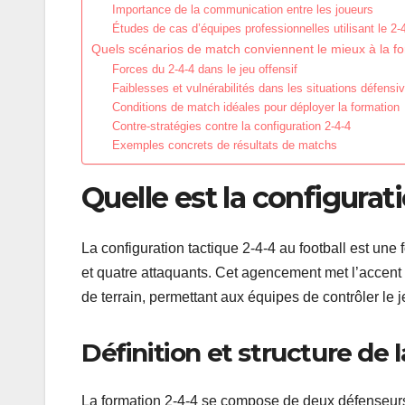
Importance de la communication entre les joueurs
Études de cas d’équipes professionnelles utilisant le 2-
Quels scénarios de match conviennent le mieux à la fo
Forces du 2-4-4 dans le jeu offensif
Faiblesses et vulnérabilités dans les situations défensi
Conditions de match idéales pour déployer la formation
Contre-stratégies contre la configuration 2-4-4
Exemples concrets de résultats de matchs
Quelle est la configurat
La configuration tactique 2-4-4 au football est une
et quatre attaquants. Cet agencement met l’accent 
de terrain, permettant aux équipes de contrôler le 
Définition et structure de 
La formation 2-4-4 se compose de deux défenseurs 