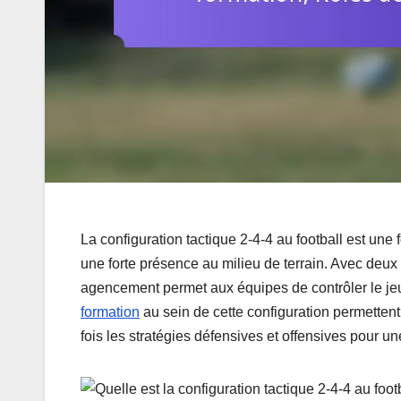
La configuration tactique 2-4-4 au football est une 
une forte présence au milieu de terrain. Avec deux 
agencement permet aux équipes de contrôler le j
formation
au sein de cette configuration permetten
fois les stratégies défensives et offensives pour u