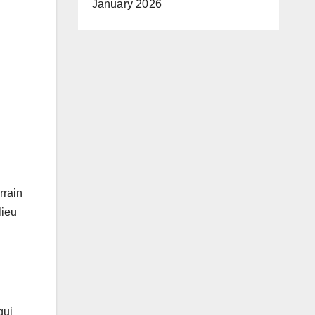
January 2026
?
rrain
lieu
qui