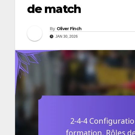
de match
By
Oliver Finch
JAN 30, 2026