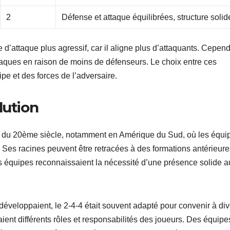
2
Défense et attaque équilibrées, structure solid
e d’attaque plus agressif, car il aligne plus d’attaquants. Cepend
taques en raison de moins de défenseurs. Le choix entre ces
pe et des forces de l’adversaire.
lution
eu du 20ème siècle, notamment en Amérique du Sud, où les équi
. Ses racines peuvent être retracées à des formations antérieure
les équipes reconnaissaient la nécessité d’une présence solide a
 développaient, le 2-4-4 était souvent adapté pour convenir à di
aient différents rôles et responsabilités des joueurs. Des équipe