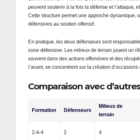
peuvent soutenir à la fois la défense et l’attaque,
Cette structure permet une approche dynamique, où
défensives au soutien offensif.
En pratique, les deux défenseurs sont responsable
zone défensive. Les milieux de terrain jouent un rôl
souvent dans des actions offensives et des récupé
l’avant, se concentrent sur la création d’occasions
Comparaison avec d’autres
Milieux de
Formation
Défenseurs
terrain
2-4-4
2
4