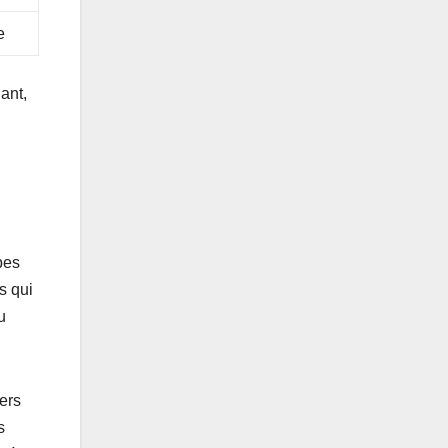
e
ant,
pes
s qui
u
vers
s