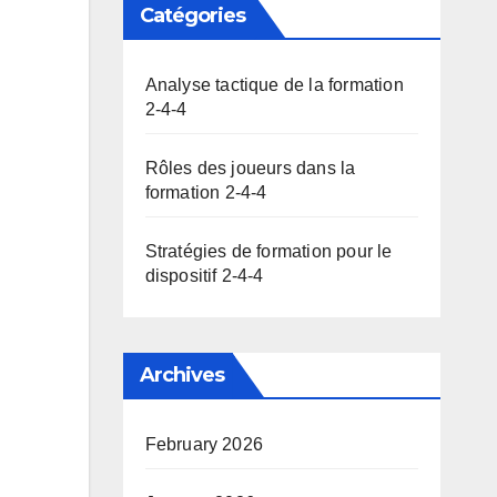
Catégories
Analyse tactique de la formation
2-4-4
Rôles des joueurs dans la
formation 2-4-4
Stratégies de formation pour le
dispositif 2-4-4
Archives
February 2026