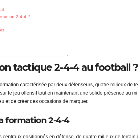
4-4
rmation 2-4-4 ?
ves
ion tactique 2-4-4 au football 
 formation caractérisée par deux défenseurs, quatre milieux de te
sur le jeu offensif tout en maintenant une solide présence au mi
jeu et de créer des occasions de marquer.
la formation 2-4-4
centraux positionnés en défense, de quatre milieux de terrain 