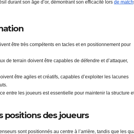
résil durant son âge d’or, démontrant son efficacité lors
de match
mation
vent être très compétents en tacles et en positionnement pour
ux de terrain doivent être capables de défendre et d’attaquer,
ivent être agiles et créatifs, capables d’exploiter les lacunes
uts.
 entre les joueurs est essentielle pour maintenir la structure e
s positions des joueurs
nseurs sont positionnés au centre à l’arrière, tandis que les qu