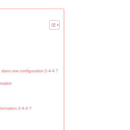
dans une configuration 2-4-4 ?
rmation
formation 2-4-4 ?