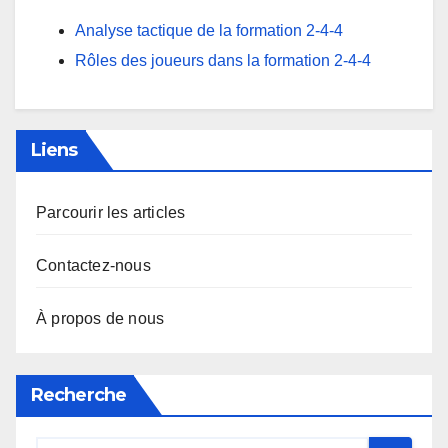
Analyse tactique de la formation 2-4-4
Rôles des joueurs dans la formation 2-4-4
Liens
Parcourir les articles
Contactez-nous
À propos de nous
Recherche