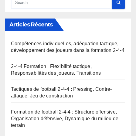
Articles Récents
Compétences individuelles, adéquation tactique,
développement des joueurs dans la formation 2-4-4
2-4-4 Formation : Flexibilité tactique,
Responsabilités des joueurs, Transitions
Tactiques de football 2-4-4 : Pressing, Contre-
attaque, Jeu de construction
Formation de football 2-4-4 : Structure offensive,
Organisation défensive, Dynamique du milieu de
terrain