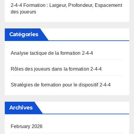
2-4-4 Formation : Largeur, Profondeur, Espacement
des joueurs
Catégories
Analyse tactique de la formation 2-4-4
Rôles des joueurs dans la formation 2-4-4
Stratégies de formation pour le dispositif 2-4-4
Archives
February 2026