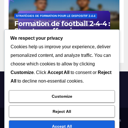
STRATÉGIES DE FORMATION POUR LE DISPOSITIF 2-4-4
Formation de football 2-4-4 :
Structure offensive,
Organisation défensive,
We respect your privacy
13/02/2026
OLIVER FINCH
Dynamique du milieu de
Cookies help us improve your experience, deliver
terrain
personalized content, and analyze traffic. You can
choose which cookies to allow by clicking
Customize
. Click
Accept All
to consent or
Reject
All
to decline non-essential cookies.
trail-pic-3-seigneurs.fr
Customize
Reject All
À propos de nous
Contactez-nous
Politique de protection des données
Accept All