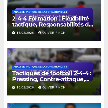
ANALYSE TACTIQUE DE LA FORMATION 2-4-4
2-4-4 Formation : Flexibilité
tactique, Responsabilités des
joueurs, Transitions
16/02/2026
OLIVER FINCH
ANALYSE TACTIQUE DE LA FORMATION 2-4-4
Tactiques de football 2-4-4 :
Pressing, Contre-attaque,
Jeu de construction
16/02/2026
OLIVER FINCH