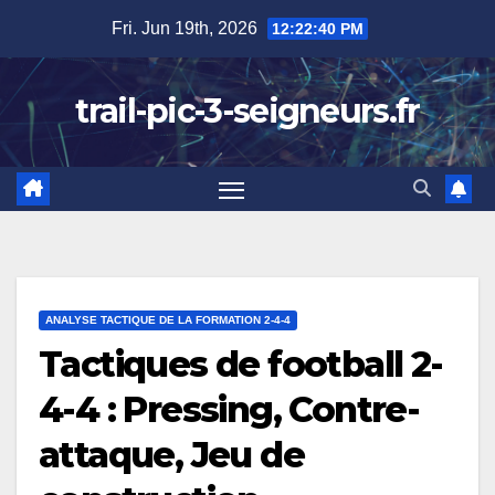
Skip
Fri. Jun 19th, 2026
12:22:41 PM
to
content
trail-pic-3-seigneurs.fr
ANALYSE TACTIQUE DE LA FORMATION 2-4-4
Tactiques de football 2-
4-4 : Pressing, Contre-
attaque, Jeu de