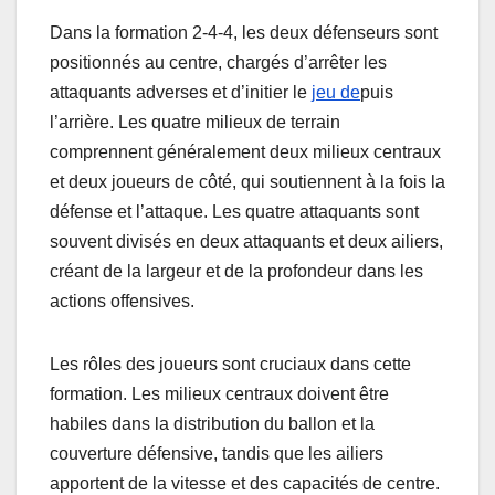
Dans la formation 2-4-4, les deux défenseurs sont
positionnés au centre, chargés d’arrêter les
attaquants adverses et d’initier le
jeu de
puis
l’arrière. Les quatre milieux de terrain
comprennent généralement deux milieux centraux
et deux joueurs de côté, qui soutiennent à la fois la
défense et l’attaque. Les quatre attaquants sont
souvent divisés en deux attaquants et deux ailiers,
créant de la largeur et de la profondeur dans les
actions offensives.
Les rôles des joueurs sont cruciaux dans cette
formation. Les milieux centraux doivent être
habiles dans la distribution du ballon et la
couverture défensive, tandis que les ailiers
apportent de la vitesse et des capacités de centre.