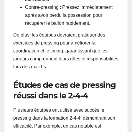
Contre-pressing : Pressez immédiatement
après avoir perdu la possession pour
récupérer le ballon rapidement.
De plus, les équipes devraient pratiquer des
exercices de pressing pour améliorer la
coordination et le timing, garantissant que les
joueurs comprennent leurs rôles et responsabilités
lors des matchs.
Études de cas de pressing
réussi dans le 2-4-4
Plusieurs équipes ont utilisé avec succès le
pressing dans la formation 2-4-4, démontrant son
efficacité. Par exemple, un cas notable est