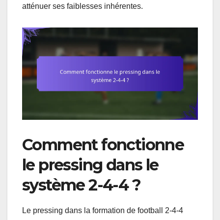
atténuer ses faiblesses inhérentes.
Comment fonctionne
le pressing dans le
système 2-4-4 ?
Le pressing dans la formation de football 2-4-4