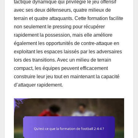
tactique dynamique qui privilégie le jeu offensif
avec ses deux défenseurs, quatre milieux de
terrain et quatre attaquants. Cette formation facilite
non seulement le pressing pour récupérer
rapidement la possession, mais elle améliore
également les opportunités de contre-attaque en
exploitant les espaces laissés par les adversaires
lors des transitions. Avec un milieu de terrain
compact, les équipes peuvent efficacement
construire leur jeu tout en maintenant la capacité
d’attaquer rapidement.