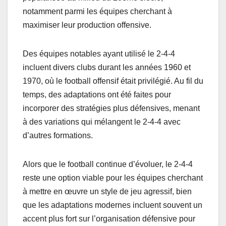
notamment parmi les équipes cherchant à
maximiser leur production offensive.
Des équipes notables ayant utilisé le 2-4-4
incluent divers clubs durant les années 1960 et
1970, où le football offensif était privilégié. Au fil du
temps, des adaptations ont été faites pour
incorporer des stratégies plus défensives, menant
à des variations qui mélangent le 2-4-4 avec
d’autres formations.
Alors que le football continue d’évoluer, le 2-4-4
reste une option viable pour les équipes cherchant
à mettre en œuvre un style de jeu agressif, bien
que les adaptations modernes incluent souvent un
accent plus fort sur l’organisation défensive pour