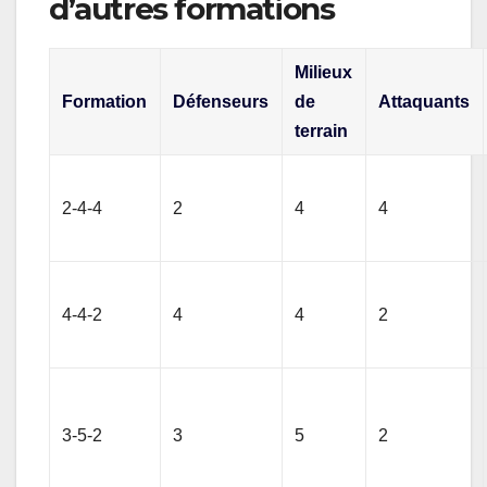
d’autres formations
Milieux
Formation
Défenseurs
de
Attaquants
terrain
2-4-4
2
4
4
4-4-2
4
4
2
3-5-2
3
5
2