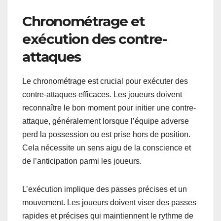
Chronométrage et
exécution des contre-
attaques
Le chronométrage est crucial pour exécuter des
contre-attaques efficaces. Les joueurs doivent
reconnaître le bon moment pour initier une contre-
attaque, généralement lorsque l’équipe adverse
perd la possession ou est prise hors de position.
Cela nécessite un sens aigu de la conscience et
de l’anticipation parmi les joueurs.
L’exécution implique des passes précises et un
mouvement. Les joueurs doivent viser des passes
rapides et précises qui maintiennent le rythme de