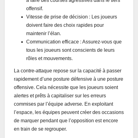
à faire des courses agressives dans le tiers
offensif.
Vitesse de prise de décision : Les joueurs
doivent faire des choix rapides pour
maintenir l’élan.
Communication efficace : Assurez-vous que
tous les joueurs sont conscients de leurs
rôles et mouvements.
La contre-attaque repose sur la capacité à passer
rapidement d’une posture défensive à une posture
offensive. Cela nécessite que les joueurs soient
alertes et prêts à capitaliser sur les erreurs
commises par l’équipe adverse. En exploitant
l’espace, les équipes peuvent créer des occasions
de marquer pendant que l’opposition est encore
en train de se regrouper.