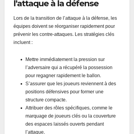
l’attaque à la défense
Lors de la transition de l’attaque à la défense, les
équipes doivent se réorganiser rapidement pour
prévenir les contre-attaques. Les stratégies clés
incluent :
Mettre immédiatement la pression sur
l’adversaire qui a récupéré la possession
pour regagner rapidement le ballon.
S’assurer que les joueurs reviennent à des
positions défensives pour former une
structure compacte.
Attribuer des rôles spécifiques, comme le
marquage de joueurs clés ou la couverture
des espaces laissés ouverts pendant
l’attaque.