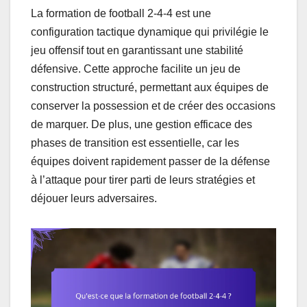
La formation de football 2-4-4 est une
configuration tactique dynamique qui privilégie le
jeu offensif tout en garantissant une stabilité
défensive. Cette approche facilite un jeu de
construction structuré, permettant aux équipes de
conserver la possession et de créer des occasions
de marquer. De plus, une gestion efficace des
phases de transition est essentielle, car les
équipes doivent rapidement passer de la défense
à l’attaque pour tirer parti de leurs stratégies et
déjouer leurs adversaires.