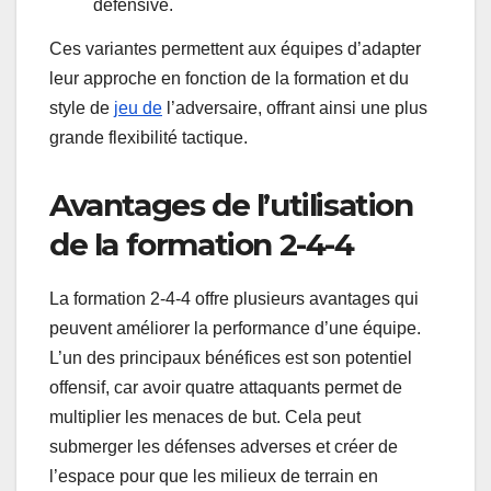
défensive.
Ces variantes permettent aux équipes d’adapter
leur approche en fonction de la formation et du
style de
jeu de
l’adversaire, offrant ainsi une plus
grande flexibilité tactique.
Avantages de l’utilisation
de la formation 2-4-4
La formation 2-4-4 offre plusieurs avantages qui
peuvent améliorer la performance d’une équipe.
L’un des principaux bénéfices est son potentiel
offensif, car avoir quatre attaquants permet de
multiplier les menaces de but. Cela peut
submerger les défenses adverses et créer de
l’espace pour que les milieux de terrain en