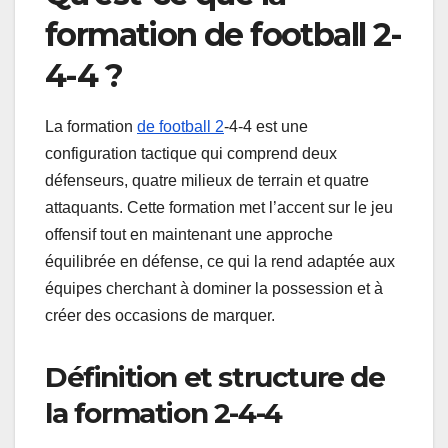
formation de football 2-
4-4 ?
La formation
de football 2
-4-4 est une
configuration tactique qui comprend deux
défenseurs, quatre milieux de terrain et quatre
attaquants. Cette formation met l’accent sur le jeu
offensif tout en maintenant une approche
équilibrée en défense, ce qui la rend adaptée aux
équipes cherchant à dominer la possession et à
créer des occasions de marquer.
Définition et structure de
la formation 2-4-4