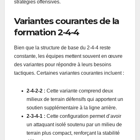
stratégies offensives.
Variantes courantes de la
formation 2-4-4
Bien que la structure de base du 2-4-4 reste
constante, les équipes mettent souvent en œuvre
des variantes pour répondre à leurs besoins
tactiques. Certaines variantes courantes incluent :
2-4-2-2 :
Cette variante comprend deux
milieux de terrain défensifs qui apportent un
soutien supplémentaire à la ligne arrière.
2-3-4-1 :
Cette configuration permet d’avoir
un attaquant isolé soutenu par un milieu de
terrain plus compact, renforçant la stabilité