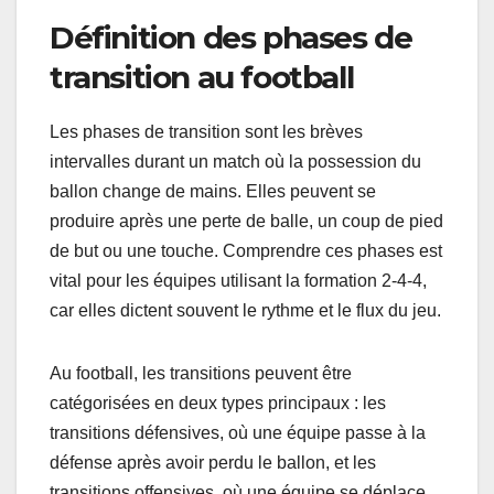
Définition des phases de
transition au football
Les phases de transition sont les brèves
intervalles durant un match où la possession du
ballon change de mains. Elles peuvent se
produire après une perte de balle, un coup de pied
de but ou une touche. Comprendre ces phases est
vital pour les équipes utilisant la formation 2-4-4,
car elles dictent souvent le rythme et le flux du jeu.
Au football, les transitions peuvent être
catégorisées en deux types principaux : les
transitions défensives, où une équipe passe à la
défense après avoir perdu le ballon, et les
transitions offensives, où une équipe se déplace