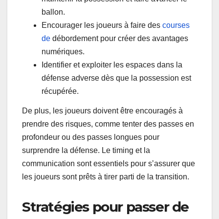
ballon.
Encourager les joueurs à faire des
courses
de
débordement pour créer des avantages
numériques.
Identifier et exploiter les espaces dans la
défense adverse dès que la possession est
récupérée.
De plus, les joueurs doivent être encouragés à
prendre des risques, comme tenter des passes en
profondeur ou des passes longues pour
surprendre la défense. Le timing et la
communication sont essentiels pour s’assurer que
les joueurs sont prêts à tirer parti de la transition.
Stratégies pour passer de