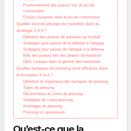
Positionnement des joueurs lors du jeu de
construction
Erreurs courantes dans le jeu de construction
Quelles sont les phases de transition dans la
stratégie 2-4-4 ?
Définition des phases de transition au football
Stratégies pour passer de la défense à l’attaque
Stratégies pour passer de l’attaque à la défense
Rôle des joueurs lors des phases de transition
Défis courants dans la gestion des transitions
Quelles tactiques de pressing sont efficaces dans
la formation 2-4-4 ?
Définition et importance des tactiques de pressing
Types de pressing
Déclencheurs et zones de pressing
Stratégies de contre-pressing
Avantages du pressing
Pressing vs. possession
Qu’est-ce que la