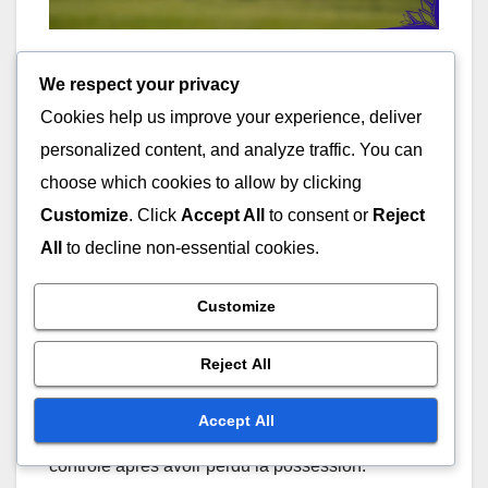
Comment se déroulent
We respect your privacy
Cookies help us improve your experience, deliver
les transitions dans la
personalized content, and analyze traffic. You can
formation 2-4-4 ?
choose which cookies to allow by clicking
Customize
. Click
Accept All
to consent or
Reject
Les transitions dans la formation 2-4-4 se
All
to decline non-essential cookies.
produisent lorsqu’une équipe passe de la défense
à l’attaque ou vice versa, en mettant l’accent sur
Customize
un mouvement rapide et un positionnement
stratégique. Des transitions efficaces peuvent
Reject All
avoir un impact significatif sur le déroulement du
jeu, permettant aux équipes de capitaliser sur les
Accept All
faiblesses des adversaires ou de reprendre le
contrôle après avoir perdu la possession.