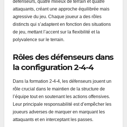
défenseurs, quatre milieux de terrain et quatre
attaquants, créant une approche équilibrée mais
agressive du jeu. Chaque joueur a des rôles
distincts qui s’adaptent en fonction des situations
de jeu, mettant l’accent sur la flexibilité et la
polyvalence sur le terrain.
Rôles des défenseurs dans
la configuration 2-4-4
Dans la formation 2-4-4, les défenseurs jouent un
rôle crucial dans le maintien de la structure de
l’équipe tout en soutenant les actions offensives.
Leur principale responsabilité est d’empêcher les
joueurs adverses de marquer en marquant les
attaquants et en interceptant les passes.