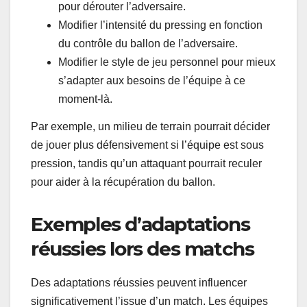
pour dérouter l’adversaire.
Modifier l’intensité du pressing en fonction
du contrôle du ballon de l’adversaire.
Modifier le style de jeu personnel pour mieux
s’adapter aux besoins de l’équipe à ce
moment-là.
Par exemple, un milieu de terrain pourrait décider
de jouer plus défensivement si l’équipe est sous
pression, tandis qu’un attaquant pourrait reculer
pour aider à la récupération du ballon.
Exemples d’adaptations
réussies lors des matchs
Des adaptations réussies peuvent influencer
significativement l’issue d’un match. Les équipes