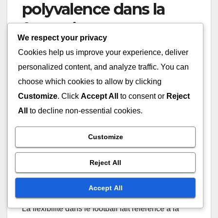
polyvalence dans la
formation 2-4-4 ?
We respect your privacy
Cookies help us improve your experience, deliver
La flexibilité et la polyvalence dans la formation 2-
personalized content, and analyze traffic. You can
4-4 sont cruciales pour s’adapter à diverses
situations de jeu et adversaires. Ces qualités
choose which cookies to allow by clicking
permettent aux joueurs d’interchanger leurs rôles,
Customize
. Click
Accept All
to consent or
Reject
améliorant la dynamique de l’équipe et la stratégie
All
to decline non-essential cookies.
de jeu globale.
Customize
Définir la flexibilité et la
Reject All
polyvalence dans le
football
Accept All
La flexibilité dans le football fait référence à la