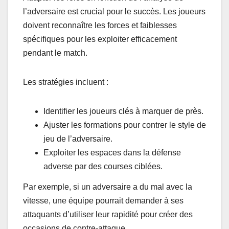
l’adversaire est crucial pour le succès. Les joueurs
doivent reconnaître les forces et faiblesses
spécifiques pour les exploiter efficacement
pendant le match.
Les stratégies incluent :
Identifier les joueurs clés à marquer de près.
Ajuster les formations pour contrer le style de
jeu de l’adversaire.
Exploiter les espaces dans la défense
adverse par des courses ciblées.
Par exemple, si un adversaire a du mal avec la
vitesse, une équipe pourrait demander à ses
attaquants d’utiliser leur rapidité pour créer des
occasions de contre-attaque.