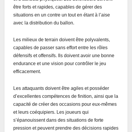
être forts et rapides, capables de gérer des
situations en un contre un tout en étant à l’aise
avec la distribution du ballon.
Les milieux de terrain doivent être polyvalents,
capables de passer sans effort entre les rôles
défensifs et offensifs. Ils doivent avoir une bonne
endurance et une vision pour contrôler le jeu
efficacement.
Les attaquants doivent être agiles et posséder
d’excellentes compétences de finition, ainsi que la
capacité de créer des occasions pour eux-mêmes
et leurs coéquipiers. Les joueurs qui
s’épanouissent dans des situations de forte
pression et peuvent prendre des décisions rapides