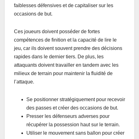
faiblesses défensives et de capitaliser sur les
occasions de but.
Ces joueurs doivent posséder de fortes
compétences de finition et la capacité de lire le
jeu, car ils doivent souvent prendre des décisions
rapides dans le dernier tiers. De plus, les
attaquants doivent travailler en tandem avec les
milieux de terrain pour maintenir la fluidité de
l’attaque.
Se positionner stratégiquement pour recevoir
des passes et créer des occasions de but.
Presser les défenseurs adverses pour
récupérer la possession haut sur le terrain.
Utiliser le mouvement sans ballon pour créer