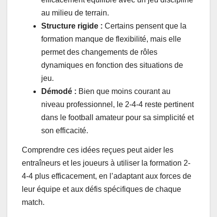
au milieu de terrain.
Structure rigide :
Certains pensent que la
formation manque de flexibilité, mais elle
permet des changements de rôles
dynamiques en fonction des situations de
jeu.
Démodé :
Bien que moins courant au
niveau professionnel, le 2-4-4 reste pertinent
dans le football amateur pour sa simplicité et
son efficacité.
Comprendre ces idées reçues peut aider les
entraîneurs et les joueurs à utiliser la formation 2-
4-4 plus efficacement, en l’adaptant aux forces de
leur équipe et aux défis spécifiques de chaque
match.