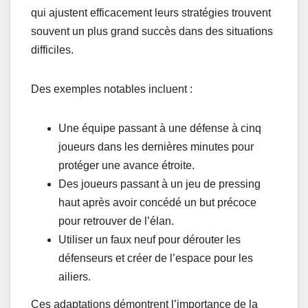
qui ajustent efficacement leurs stratégies trouvent
souvent un plus grand succès dans des situations
difficiles.
Des exemples notables incluent :
Une équipe passant à une défense à cinq
joueurs dans les dernières minutes pour
protéger une avance étroite.
Des joueurs passant à un jeu de pressing
haut après avoir concédé un but précoce
pour retrouver de l’élan.
Utiliser un faux neuf pour dérouter les
défenseurs et créer de l’espace pour les
ailiers.
Ces adaptations démontrent l’importance de la