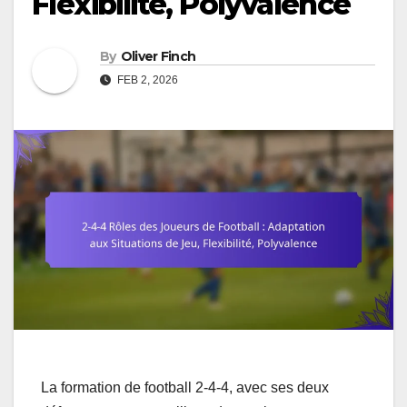
Flexibilité, Polyvalence
By
Oliver Finch
FEB 2, 2026
La formation de football 2-4-4, avec ses deux