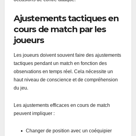
Ajustements tactiques en
cours de match par les
joueurs
Les joueurs doivent souvent faire des ajustements
tactiques pendant un match en fonction des
observations en temps réel. Cela nécessite un
haut niveau de conscience et de compréhension
du jeu.
Les ajustements efficaces en cours de match
peuvent impliquer :
Changer de position avec un coéquipier