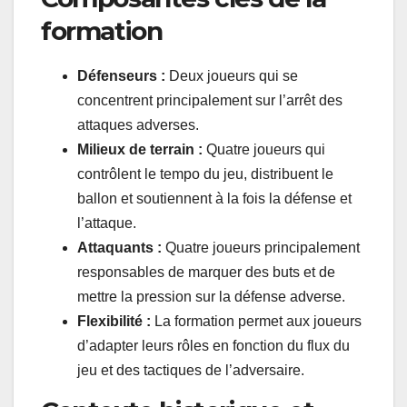
formation
Défenseurs :
Deux joueurs qui se
concentrent principalement sur l’arrêt des
attaques adverses.
Milieux de terrain :
Quatre joueurs qui
contrôlent le tempo du jeu, distribuent le
ballon et soutiennent à la fois la défense et
l’attaque.
Attaquants :
Quatre joueurs principalement
responsables de marquer des buts et de
mettre la pression sur la défense adverse.
Flexibilité :
La formation permet aux joueurs
d’adapter leurs rôles en fonction du flux du
jeu et des tactiques de l’adversaire.