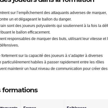
trent sur l’empêchement des attaquants adverses de marquer,
ntre un et dégageant le ballon du danger.
rain sont des joueurs polyvalents qui soutiennent à la fois la dé
tribuant le ballon efficacement.
nt responsables de marquer des buts, utilisant leur vitesse et 
 défensives.
 fortement sur la capacité des joueurs à s’adapter à diverses
re particulièrement habiles à passer rapidement entre les rôles
doivent maintenir un haut niveau de communication pour créer des
 formations