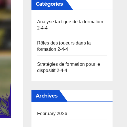
Catégories
Analyse tactique de la formation
2-4-4
Rôles des joueurs dans la
formation 2-4-4
Stratégies de formation pour le
dispositif 2-4-4
Archives
February 2026