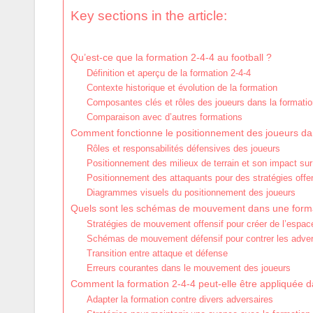
Key sections in the article:
Qu’est-ce que la formation 2-4-4 au football ?
Définition et aperçu de la formation 2-4-4
Contexte historique et évolution de la formation
Composantes clés et rôles des joueurs dans la formatio
Comparaison avec d’autres formations
Comment fonctionne le positionnement des joueurs da
Rôles et responsabilités défensives des joueurs
Positionnement des milieux de terrain et son impact sur 
Positionnement des attaquants pour des stratégies offe
Diagrammes visuels du positionnement des joueurs
Quels sont les schémas de mouvement dans une forma
Stratégies de mouvement offensif pour créer de l’espac
Schémas de mouvement défensif pour contrer les adver
Transition entre attaque et défense
Erreurs courantes dans le mouvement des joueurs
Comment la formation 2-4-4 peut-elle être appliquée da
Adapter la formation contre divers adversaires