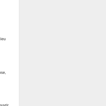
lieu
nse,
uvrir