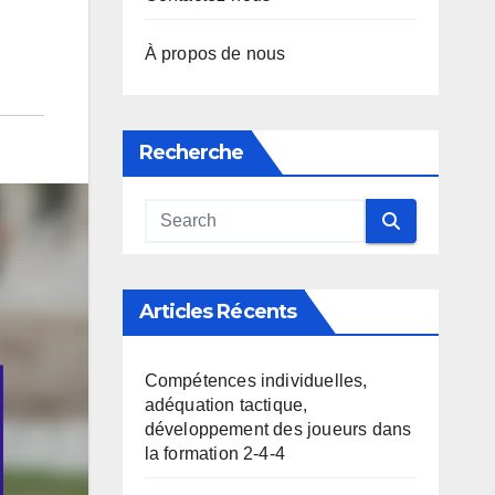
À propos de nous
Recherche
Articles Récents
Compétences individuelles,
adéquation tactique,
développement des joueurs dans
la formation 2-4-4