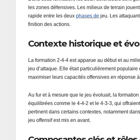
les zones défensives. Les milieux de terrain jouent 
rapide entre les deux
phases de
jeu. Les attaquant
finition des actions.
Contexte historique et évo
La formation 2-4-4 est apparue au début et au mili
jeu d’attaque. Elle était particulièrement populai
maximiser leurs capacités offensives en réponse à 
Au fur et à mesure que le jeu évoluait, la formation
équilibrées comme le 4-4-2 et le 4-3-3, qui offraien
pertinent dans certains contextes, notamment dans 
jeu offensif est mis en avant.
Composantes clés et rôles 