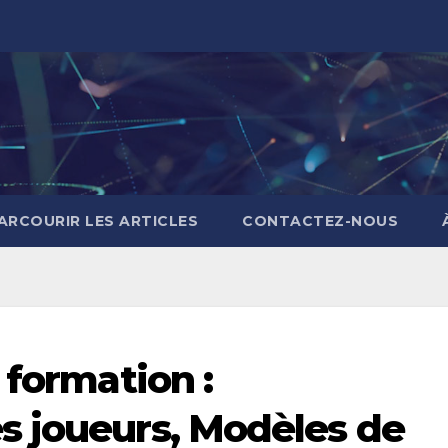
ARCOURIR LES ARTICLES
CONTACTEZ-NOUS
 formation :
s joueurs, Modèles de