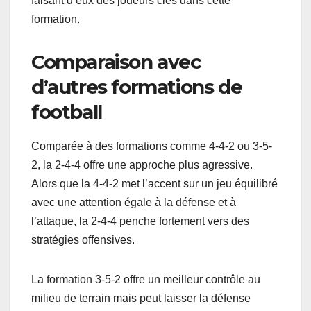
faisant d’eux des joueurs clés dans cette
formation.
Comparaison avec
d’autres formations de
football
Comparée à des formations comme 4-4-2 ou 3-5-
2, la 2-4-4 offre une approche plus agressive.
Alors que la 4-4-2 met l’accent sur un jeu équilibré
avec une attention égale à la défense et à
l’attaque, la 2-4-4 penche fortement vers des
stratégies offensives.
La formation 3-5-2 offre un meilleur contrôle au
milieu de terrain mais peut laisser la défense