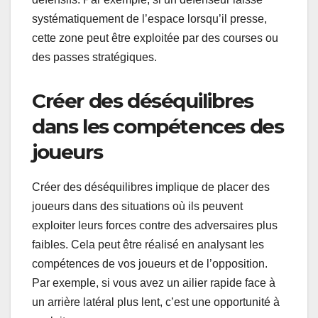
systématiquement de l’espace lorsqu’il presse,
cette zone peut être exploitée par des courses ou
des passes stratégiques.
Créer des déséquilibres
dans les compétences des
joueurs
Créer des déséquilibres implique de placer des
joueurs dans des situations où ils peuvent
exploiter leurs forces contre des adversaires plus
faibles. Cela peut être réalisé en analysant les
compétences de vos joueurs et de l’opposition.
Par exemple, si vous avez un ailier rapide face à
un arrière latéral plus lent, c’est une opportunité à