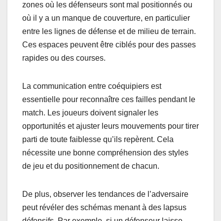
zones où les défenseurs sont mal positionnés ou
où il y a un manque de couverture, en particulier
entre les lignes de défense et de milieu de terrain.
Ces espaces peuvent être ciblés pour des passes
rapides ou des courses.
La communication entre coéquipiers est
essentielle pour reconnaître ces failles pendant le
match. Les joueurs doivent signaler les
opportunités et ajuster leurs mouvements pour tirer
parti de toute faiblesse qu’ils repèrent. Cela
nécessite une bonne compréhension des styles
de jeu et du positionnement de chacun.
De plus, observer les tendances de l’adversaire
peut révéler des schémas menant à des lapsus
défensifs. Par exemple, si un défenseur laisse