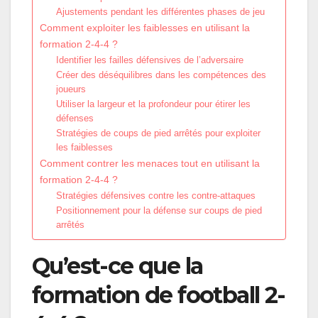
Ajustements pendant les différentes phases de jeu
Comment exploiter les faiblesses en utilisant la
formation 2-4-4 ?
Identifier les failles défensives de l’adversaire
Créer des déséquilibres dans les compétences des
joueurs
Utiliser la largeur et la profondeur pour étirer les
défenses
Stratégies de coups de pied arrêtés pour exploiter
les faiblesses
Comment contrer les menaces tout en utilisant la
formation 2-4-4 ?
Stratégies défensives contre les contre-attaques
Positionnement pour la défense sur coups de pied
arrêtés
Qu’est-ce que la
formation de football 2-