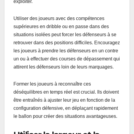
exploiter.
Utiliser des joueurs avec des compétences
supérieures en dribble ou en passe dans des
situations isolées peut forcer les défenseurs à se
retrouver dans des positions difficiles. Encouragez
les joueurs à prendre les défenseurs en un contre
un ou à effectuer des courses de dépassement qui
attirent les défenseurs loin de leurs marquages.
Former les joueurs à reconnaître ces
déséquilibres en temps réel est crucial. Ils doivent
être entraînés à ajuster leur jeu en fonction de la
configuration défensive, en déplaçant rapidement
le ballon pour créer des situations avantageuses.