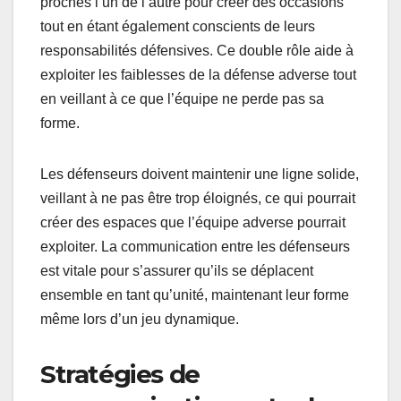
proches l’un de l’autre pour créer des occasions
tout en étant également conscients de leurs
responsabilités défensives. Ce double rôle aide à
exploiter les faiblesses de la défense adverse tout
en veillant à ce que l’équipe ne perde pas sa
forme.
Les défenseurs doivent maintenir une ligne solide,
veillant à ne pas être trop éloignés, ce qui pourrait
créer des espaces que l’équipe adverse pourrait
exploiter. La communication entre les défenseurs
est vitale pour s’assurer qu’ils se déplacent
ensemble en tant qu’unité, maintenant leur forme
même lors d’un jeu dynamique.
Stratégies de