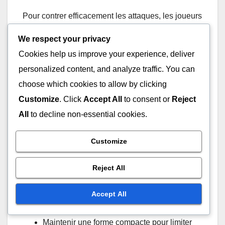
Pour contrer efficacement les attaques, les joueurs
doivent rester vigilants et prêts à passer
We respect your privacy
rapidement de l’attaque à la défense. Cela
Cookies help us improve your experience, deliver
nécessite une compréhension claire du rôle de
personalized content, and analyze traffic. You can
chaque joueur dans le maintien de la forme
pendant les transitions défensives.
choose which cookies to allow by clicking
Customize
. Click
Accept All
to consent or
Reject
Une stratégie efficace consiste à positionner les
All
to decline non-essential cookies.
deux milieux de terrain défensifs au centre, leur
permettant d’intercepter les passes et de perturber
Customize
le rythme de l’adversaire. Ils doivent communiquer
constamment pour s’assurer qu’ils couvrent les
Reject All
zones de chacun et marquent tout attaquant qui
avance.
Accept All
Maintenir une forme compacte pour limiter