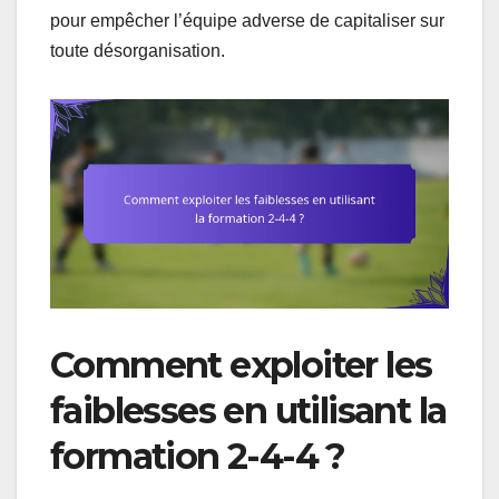
pour empêcher l’équipe adverse de capitaliser sur
toute désorganisation.
Comment exploiter les
faiblesses en utilisant la
formation 2-4-4 ?