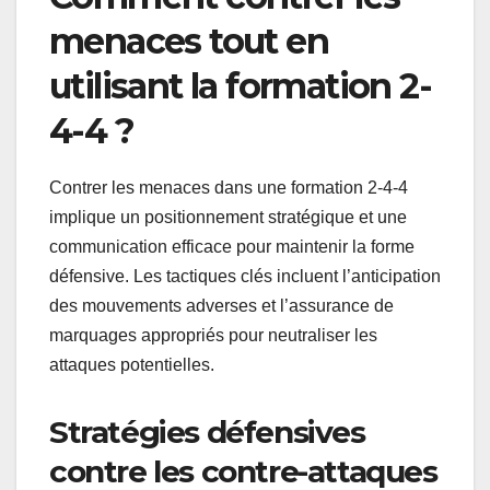
menaces tout en
utilisant la formation 2-
4-4 ?
Contrer les menaces dans une formation 2-4-4
implique un positionnement stratégique et une
communication efficace pour maintenir la forme
défensive. Les tactiques clés incluent l’anticipation
des mouvements adverses et l’assurance de
marquages appropriés pour neutraliser les
attaques potentielles.
Stratégies défensives
contre les contre-attaques