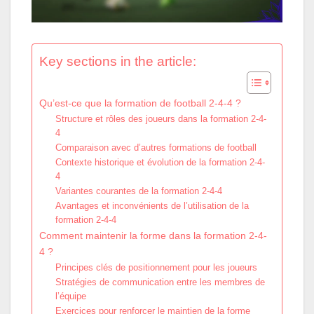
Key sections in the article:
Qu’est-ce que la formation de football 2-4-4 ?
Structure et rôles des joueurs dans la formation 2-4-
4
Comparaison avec d’autres formations de football
Contexte historique et évolution de la formation 2-4-
4
Variantes courantes de la formation 2-4-4
Avantages et inconvénients de l’utilisation de la
formation 2-4-4
Comment maintenir la forme dans la formation 2-4-
4 ?
Principes clés de positionnement pour les joueurs
Stratégies de communication entre les membres de
l’équipe
Exercices pour renforcer le maintien de la forme