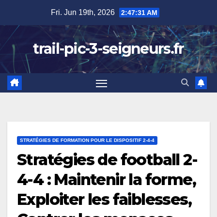
Skip
Fri. Jun 19th, 2026
2:47:32 AM
to
content
trail-pic-3-seigneurs.fr
STRATÉGIES DE FORMATION POUR LE DISPOSITIF 2-4-4
Stratégies de football 2-
4-4 : Maintenir la forme,
Exploiter les faiblesses,