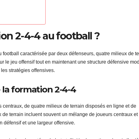
on 2-4-4 au football ?
u football caractérisée par deux défenseurs, quatre milieux de te
sur le jeu offensif tout en maintenant une structure défensive mo
les stratégies offensives.
e la formation 2-4-4
centraux, de quatre milieux de terrain disposés en ligne et de
ux de terrain incluent souvent un mélange de joueurs centraux et
n défensif et une largeur offensive.