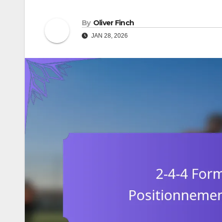
By
Oliver Finch
JAN 28, 2026