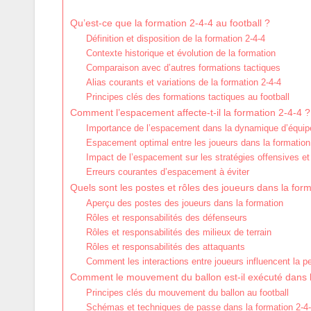
Qu’est-ce que la formation 2-4-4 au football ?
Définition et disposition de la formation 2-4-4
Contexte historique et évolution de la formation
Comparaison avec d’autres formations tactiques
Alias courants et variations de la formation 2-4-4
Principes clés des formations tactiques au football
Comment l’espacement affecte-t-il la formation 2-4-4 ?
Importance de l’espacement dans la dynamique d’équip
Espacement optimal entre les joueurs dans la formation
Impact de l’espacement sur les stratégies offensives et
Erreurs courantes d’espacement à éviter
Quels sont les postes et rôles des joueurs dans la form
Aperçu des postes des joueurs dans la formation
Rôles et responsabilités des défenseurs
Rôles et responsabilités des milieux de terrain
Rôles et responsabilités des attaquants
Comment les interactions entre joueurs influencent la p
Comment le mouvement du ballon est-il exécuté dans l
Principes clés du mouvement du ballon au football
Schémas et techniques de passe dans la formation 2-4