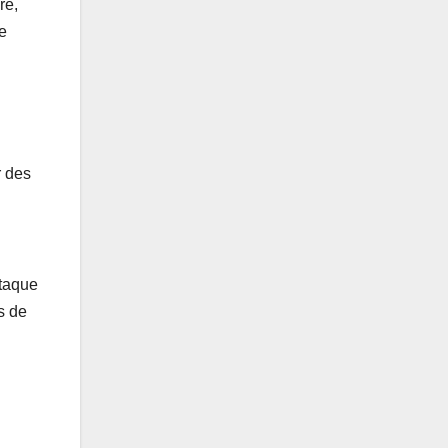
re,
se
r des
ttaque
s de