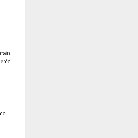
rrain
dérée,
 de