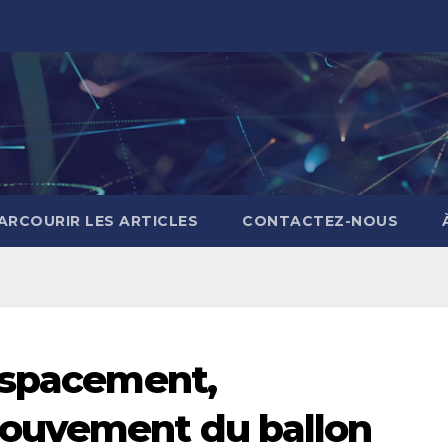
ARCOURIR LES ARTICLES
CONTACTEZ-NOUS
Espacement,
ouvement du ballon