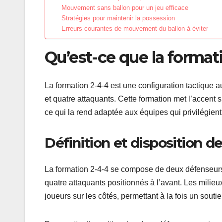
Mouvement sans ballon pour un jeu efficace
Stratégies pour maintenir la possession
Erreurs courantes de mouvement du ballon à éviter
Qu’est-ce que la formati
La formation 2-4-4 est une configuration tactique a
et quatre attaquants. Cette formation met l’accent 
ce qui la rend adaptée aux équipes qui privilégient 
Définition et disposition d
La formation 2-4-4 se compose de deux défenseurs 
quatre attaquants positionnés à l’avant. Les milie
joueurs sur les côtés, permettant à la fois un soutie